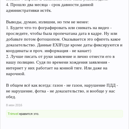
4. Прошло два месяца - срок давности данной
административки истёк.
Выводы, думаю, излишни, но тем не менее:
1. Будете что-то фографировать или снимать на видео -
проследите, чтобы была пропечатана дата в кадре. Ну или
добавьте потом фотошопом. Оказывается это офигеть какое
доказательство. Данные EXIF(где кроме даты фиксируются и
координаты и проч. информация - не канает)
2. Лучше писать от руки заявление и лично отнести его в
нашу полицию. Судя по времени хождения заявления -
интернет у них работает на конной тяге. Или даже на
нарочной.
В общем всё как всегда: газон - не газон, нарушение ПДД -
не нарушение, фотка - не доказательство, и вообще у нас
обед.
8 июн 2016
Trimvel
нравится это.