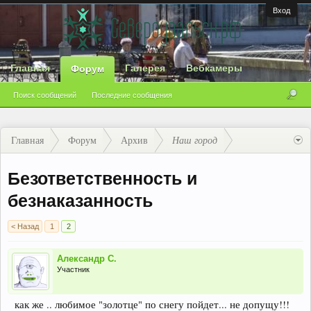
Вход
Главная
Галерея
Вебкамеры
Форум
Поиск сообщений
Последние сообщения
Главная
Форум
Архив
Наш город
Безответственность и
безнаказанность
< Назад
1
2
Александр С.
Участник
как же .. любимое "золотце" по снегу пойдет... не допущу!!!