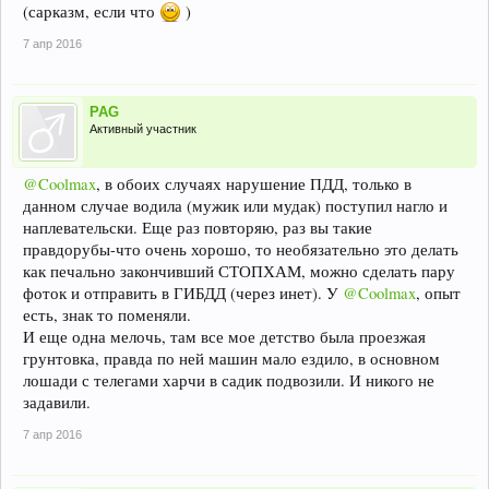
(сарказм, если что
)
7 апр 2016
PAG
Активный участник
@Coolmax
, в обоих случаях нарушение ПДД, только в
данном случае водила (мужик или мудак) поступил нагло и
наплевательски. Еще раз повторяю, раз вы такие
правдорубы-что очень хорошо, то необязательно это делать
как печально закончивший СТОПХАМ, можно сделать пару
фоток и отправить в ГИБДД (через инет). У
@Coolmax
, опыт
есть, знак то поменяли.
И еще одна мелочь, там все мое детство была проезжая
грунтовка, правда по ней машин мало ездило, в основном
лошади с телегами харчи в садик подвозили. И никого не
задавили.
7 апр 2016