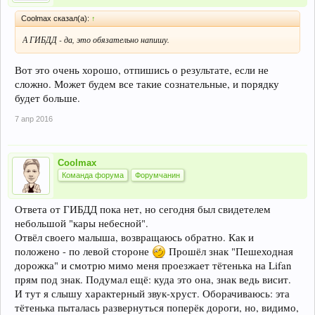
Coolmax сказал(а):
↑
А ГИБДД - да, это обязательно напишу.
Вот это очень хорошо, отпишись о результате, если не
сложно. Может будем все такие сознательные, и порядку
будет больше.
7 апр 2016
Coolmax
Команда форума
Форумчанин
Ответа от ГИБДД пока нет, но сегодня был свидетелем
небольшой "кары небесной".
Отвёл своего малыша, возвращаюсь обратно. Как и
положено - по левой стороне
Прошёл знак "Пешеходная
дорожка" и смотрю мимо меня проезжает тётенька на Lifan
прям под знак. Подумал ещё: куда это она, знак ведь висит.
И тут я слышу характерный звук-хруст. Оборачиваюсь: эта
тётенька пыталась развернуться поперёк дороги, но, видимо,