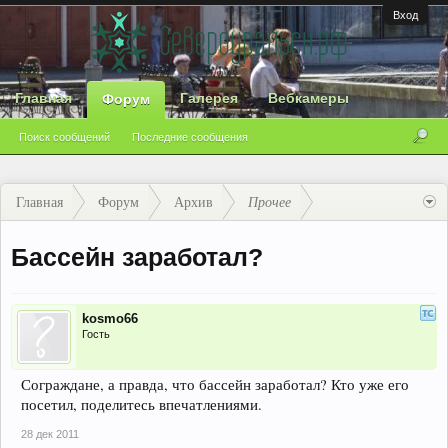
Вход
Главная
Галерея
Вебкамеры
Форум
Поиск сообщений
Последние сообщения
Главная
Форум
Архив
Прочее
Бассейн заработал?
kosmo66
Гость
Сограждане, а правда, что бассейн заработал? Кто уже его
посетил, поделитесь впечатлениями.
28 дек 2011