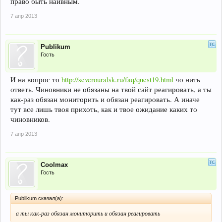
право быть наивным.
7 апр 2013
Publikum
Гость
И на вопрос то
http://severouralsk.ru/faq/quest19.html
чо нить
ответь. Чиновники не обязаны на твой сайт реагировать, а ты
как-раз обязан мониторить и обязан реагировать. А иначе
тут все лишь твоя прихоть, как и твое ожидание каких то
чиновников.
7 апр 2013
Coolmax
Гость
Publikum сказал(а):
а ты как-раз обязан мониторить и обязан реагировать