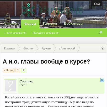
Вход
Главная
Галерея
Вебкамеры
Форум
Поиск сообщений
Последние сообщения
Главная
Форум
Архив
Наш город
А и.о. главы вообще в курсе?
< Назад
1
2
Coolmax
Гость
Китайская строительная компания за 360(две недели) часов
построила тридцатиэтажную гостиницу. А у нас неделю
ищут где вода протекает... Как говорит Алла: это пипец!