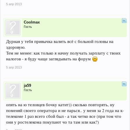
5 апр 2013
Coolmax
Гость
Дурная у тебя привычка валить всё с больной головы на
здоровую.
Тем не менее: как только я начну получать зарплату с твоих
налогов - я буду чаще заглядывать на форум
5 апр 2013
ja59
Гость
опять на ю теловцев бочку катит)) сколько повторять, ну
поменяй своего оператора и не парься.. у меня за 2 года на к-
телекоме 1 раз всего сбой был - а так четко все (при том что
они у ростелекома покупают чо та там или как?)