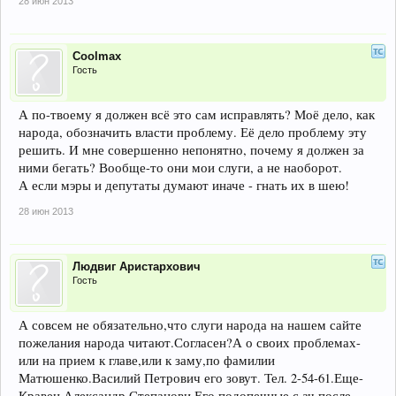
28 июн 2013
Coolmax
Гость
А по-твоему я должен всё это сам исправлять? Моё дело, как
народа, обозначить власти проблему. Её дело проблему эту
решить. И мне совершенно непонятно, почему я должен за
ними бегать? Вообще-то они мои слуги, а не наоборот.
А если мэры и депутаты думают иначе - гнать их в шею!
28 июн 2013
Людвиг Аристархович
Гость
А совсем не обязательно,что слуги народа на нашем сайте
пожелания народа читают.Согласен?А о своих проблемах-
или на прием к главе,или к заму,по фамилии
Матюшенко.Василий Петрович его зовут. Тел. 2-54-61.Еще-
Кравец Александр Степанови.Его подопечные с.ач после