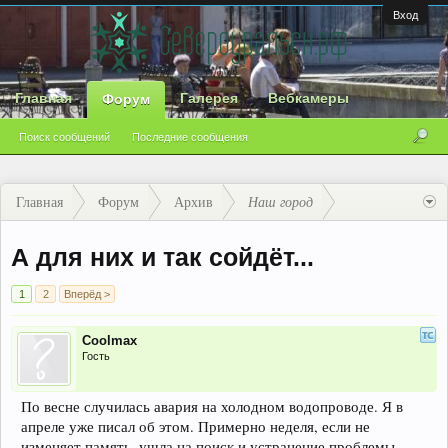
Вход
Главная
Галерея
Вебкамеры
Форум
Поиск сообщений
Последние сообщения
Главная
Форум
Архив
Наш город
А для них и так сойдёт...
1
2
Вперёд >
Coolmax
Гость
По весне случилась авария на холодном водопроводе. Я в
апреле уже писал об этом. Примерно неделя, если не
изменяет память, ушла на поиск и устранение проблемы.