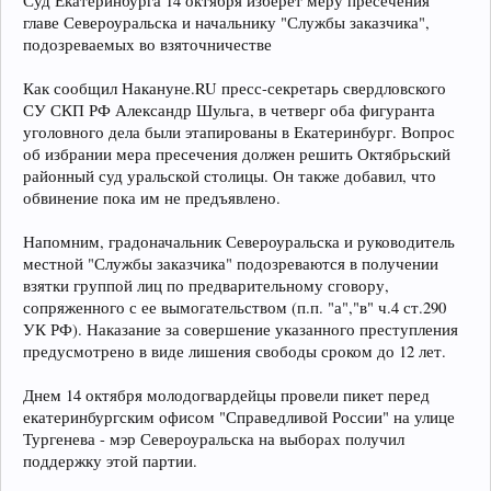
Суд Екатеринбурга 14 октября изберет меру пресечения
главе Североуральска и начальнику "Службы заказчика",
подозреваемых во взяточничестве
Как сообщил Накануне.RU пресс-секретарь свердловского
СУ СКП РФ Александр Шульга, в четверг оба фигуранта
уголовного дела были этапированы в Екатеринбург. Вопрос
об избрании мера пресечения должен решить Октябрьский
районный суд уральской столицы. Он также добавил, что
обвинение пока им не предъявлено.
Напомним, градоначальник Североуральска и руководитель
местной "Службы заказчика" подозреваются в получении
взятки группой лиц по предварительному сговору,
сопряженного с ее вымогательством (п.п. "а","в" ч.4 ст.290
УК РФ). Наказание за совершение указанного преступления
предусмотрено в виде лишения свободы сроком до 12 лет.
Днем 14 октября молодогвардейцы провели пикет перед
екатеринбургским офисом "Справедливой России" на улице
Тургенева - мэр Североуральска на выборах получил
поддержку этой партии.