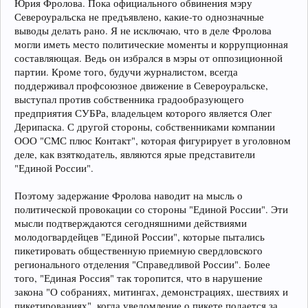
Юрия Фролова. Пока официального обвинения мэру
Североуральска не предъявлено, какие-то однозначные
выводы делать рано. Я не исключаю, что в деле Фролова
могли иметь место политические моменты и коррупционная
составляющая. Ведь он избрался в мэры от оппозиционной
партии. Кроме того, будучи журналистом, всегда
поддерживал профсоюзное движение в Североуральске,
выступал против собственника градообразующего
предприятия СУБРа, владельцем которого является Олег
Дерипаска. С другой стороны, собственниками компании
ООО "СМС плюс Контакт", которая фигурирует в уголовном
деле, как взяткодатель, являются ярые представители
"Единой России".
Поэтому задержание Фролова наводит на мысль о
политической провокации со стороны "Единой России". Эти
мысли подтверждаются сегодняшними действиями
молодогвардейцев "Единой России", которые пытались
пикетировать общественную приемную свердловского
регионального отделения "Справедливой России". Более
того, "Единая Россия" так торопится, что в нарушение
закона "О собраниях, митингах, демонстрациях, шествиях и
пикетированиях", когда уведомление о пикете подается за