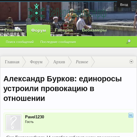
Вход
Главная
Галерея
Вебкамеры
Форум
Поиск сообщений
Последние сообщения
Главная
Форум
Архив
Разное
Александр Бурков: единоросы
устроили провокацию в
отношении
Pavel1230
Гость