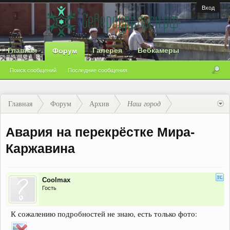
Вход
Главная
Галерея
Вебкамеры
Форум
Поиск сообщений
Последние сообщения
Главная
Форум
Архив
Наш город
Авария на перекрёстке Мира-
Каржавина
Coolmax
Гость
К сожалению подробностей не знаю, есть только фото: