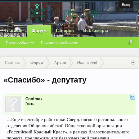
Вход
Главная
Галерея
Вебкамеры
Форум
Поиск сообщений
Последние сообщения
Главная
Форум
Архив
Наш город
«Спасибо» - депутату
Coolmax
Гость
…Еще в сентябре работники Свердловского регионального
отделения Общероссийской Общественной организации
«Российский Красный Крест», в рамках благотворительного
проекта, предложили для безвозмездной передачи