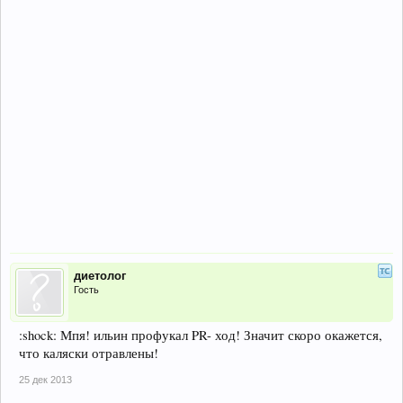
диетолог
Гость
:shock: Мпя! ильин профукал PR- ход! Значит скоро окажется,
что каляски отравлены!
25 дек 2013