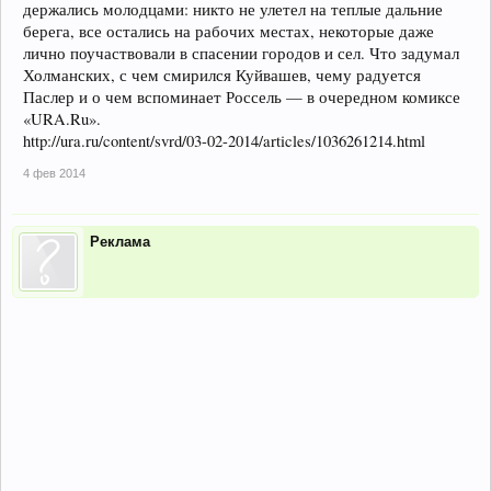
держались молодцами: никто не улетел на теплые дальние
берега, все остались на рабочих местах, некоторые даже
лично поучаствовали в спасении городов и сел. Что задумал
Холманских, с чем смирился Куйвашев, чему радуется
Паслер и о чем вспоминает Россель — в очередном комиксе
«URA.Ru».
http://ura.ru/content/svrd/03-02-2014/articles/1036261214.html
4 фев 2014
Реклама