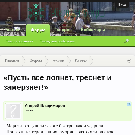
Вход
Главная
Галерея
Вебкамеры
Форум
Поиск сообщений
Последние сообщения
Главная
Форум
Архив
Разное
«Пусть все лопнет, треснет и
замерзнет!»
Андрей Владимиров
Гость
Морозы отступили так же быстро, как и ударили.
Постоянные герои наших юмористических зарисовок