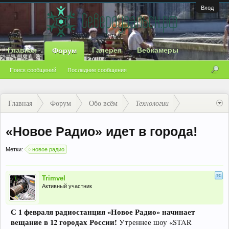
Вход
Главная
Галерея
Вебкамеры
Форум
Поиск сообщений
Последние сообщения
Главная
Форум
Обо всём
Технологии
«Новое Радио» идет в города!
Метки:
новое радио
Trimvel
Активный участник
С 1 февраля радиостанция «Новое Радио» начинает
вещание в 12 городах России!
Утреннее шоу «STAR