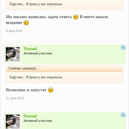
Тьфу ты... Я думал у нас запустили.
Им письмо написано, ждем ответа
В инете начало
вещание
8 фев 2016
Trimvel
Активный участник
Coolmax сказал(а):
↑
Тьфу ты... Я думал у нас запустили.
Возможно и запустят
11 фев 2016
Trimvel
Активный участник