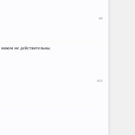
#9
 ником не действительны.
#10