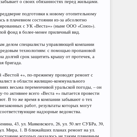
 забывает о своих обязанностях перед жильцами.
преддверие подготовки к новому отопительному
сь в плачевном состоянии из-за абсолютно
дированных с УК «Веста+» (ныне ООО «Союз»).
лой фонд в более-менее приличный вид.
вым делом специалисты управляющей компании
передовым технологиям: с помощью пропановой
на долгий срок защитить крышу от протечек, а
я бригада.
й «Вестой +», по-прежнему проводят ремонт с
иалист в области жилищно-коммунального
овиях весьма переменчивой уральской погоды, – он
-то активнее всего «Веста +» пытается провести
ют. В то же время в компании забывают о тех
 незаконных работ, результаты которых могут
 соответствующие надзорные ведомства.
на, 43, ул. Маяковского, 26, ул. 50 лет СУБРа, 39,
ул. Мира, 1. В ближайших планах ремонт на ул.
состояние которых оказалось не таким плачевным,