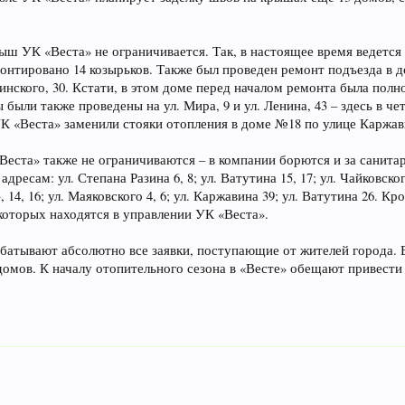
ш УК «Веста» не ограничивается. Так, в настоящее время ведется 
монтировано 14 козырьков. Также был проведен ремонт подъезда в 
инского, 30. Кстати, в этом доме перед началом ремонта была пол
были также проведены на ул. Мира, 9 и ул. Ленина, 43 – здесь в ч
К «Веста» заменили стояки отопления в доме №18 по улице Каржав
еста» также не ограничиваются – в компании борются и за санитар
дресам: ул. Степана Разина 6, 8; ул. Ватутина 15, 17; ул. Чайковского
, 13, 14, 16; ул. Маяковского 4, 6; ул. Каржавина 39; ул. Ватутина 26.
которых находятся в управлении УК «Веста».
абатывают абсолютно все заявки, поступающие от жителей города.
домов. К началу отопительного сезона в «Весте» обещают привест