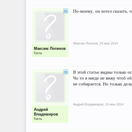
По-моему, он хотел сказать, ч
Максим Логинов
,
24 июн 2014
Максим Логинов
Гость
В этой статье видны только 
Чо то я нигде не вижу чтоб о
не собирается. Но только дела
Андрей Владимиров
,
24 июн 2014
Андрей
Владимиров
Гость