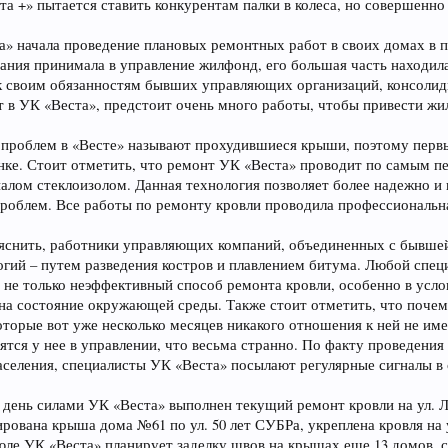
та +» пытается ставить конкурентам палки в колеса, но совершенно
» начала проведение плановых ремонтных работ в своих домах в 
ания принимала в управление жилфонд, его большая часть находила
к своим обязанностям бывших управляющих организаций, консоли
т в УК «Веста», предстоит очень много работы, чтобы привести жи
х проблем в «Весте» называют прохудившиеся крыши, поэтому пер
нке. Стоит отметить, что ремонт УК «Веста» проводит по самым 
лом стеклоизолом. Данная технология позволяет более надежно и 
роблем. Все работы по ремонту кровли проводила профессиональна
выяснить, работники управляющих компаний, объединенных с бывше
ий – путем разведения костров и плавлением битума. Любой спец
о не только неэффективный способ ремонта кровли, особенно в усл
на состояние окружающей среды. Также стоит отметить, что почему
торые вот уже несколько месяцев никакого отношения к ней не име
ятся у нее в управлении, что весьма странно. По факту проведения
населения, специалисты УК «Веста» посылают регулярные сигналы в
день силами УК «Веста» выполнен текущий ремонт кровли на ул. Лени
уирована крыша дома №61 по ул. 50 лет СУБРа, укреплена кровля на 
июле УК «Веста» планирует заделку швов на крышах еще 13 домов, 