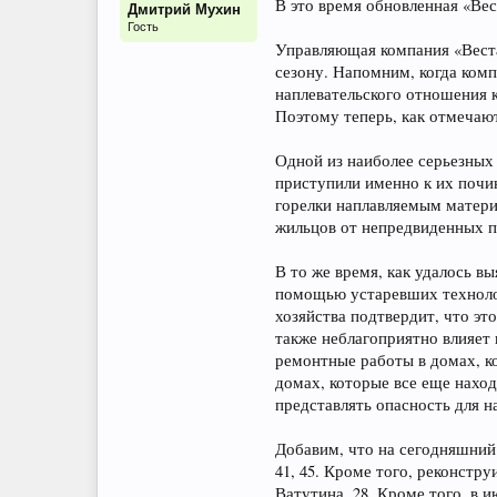
В это время обновленная «Вес
Дмитрий Мухин
Гость
Управляющая компания «Веста
сезону. Напомним, когда комп
наплевательского отношения 
Поэтому теперь, как отмечаю
Одной из наиболее серьезны
приступили именно к их почи
горелки наплавляемым материа
жильцов от непредвиденных п
В то же время, как удалось 
помощью устаревших технолог
хозяйства подтвердит, что эт
также неблагоприятно влияет 
ремонтные работы в домах, ко
домах, которые все еще наход
представлять опасность для 
Добавим, что на сегодняшний 
41, 45. Кроме того, реконстр
Ватутина, 28. Кроме того, в 