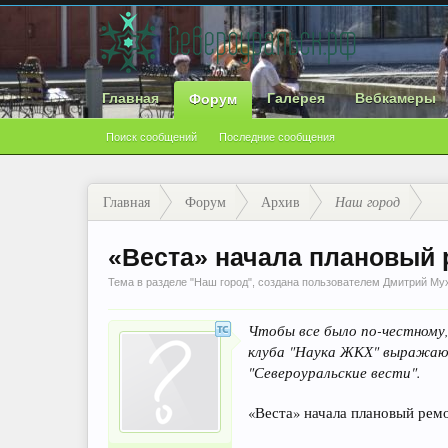
Главная
Галерея
Вебкамеры
Форум
Поиск сообщений
Последние сообщения
Главная
Форум
Архив
Наш город
«Веста» начала плановый 
Тема в разделе "
Наш город
", создана пользователем
Дмитрий Му
Чтобы все было по-честному,
клуба "Наука ЖКХ" выражаю 
"Североуральские вести".
«Веста» начала плановый рем