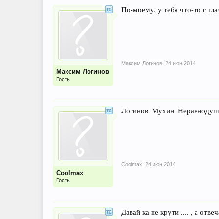
По-моему, у тебя что-то с гла
Максим Логинов
,
24 июн 2014
Максим Логинов
Гость
Логинов=Мухин=Неравнодушны
Coolmax
,
24 июн 2014
Coolmax
Гость
Давай ка не крути .... , а о