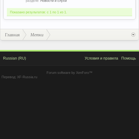
разделе:
Новости и слухи
Показано результатов: с 1 по 1 из 1.
Главная
Метки
Russian (RU)
Условия и правила
Помощь
Forum software by XenForo™
Перевод:
XF-Russia.ru