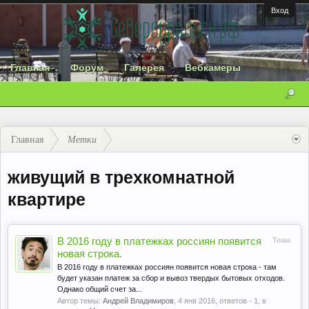
Вход
Главная
Форум
Галерея
Вебкамеры
Главная
Метки
живущий в трехкомнатной
квартире
В 2016 году в платежках россиян появится
Тема
новая строка.
В 2016 году в платежках россиян появится новая строка - там
будет указан платеж за сбор и вывоз твердых бытовых отходов.
Однако общий счет за...
Автор темы:
Андрей Владимиров
,
4 янв 2016
, ответов - 1, в