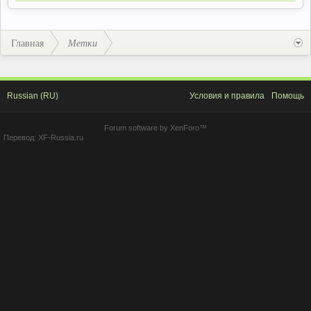
Главная
Метки
Russian (RU)
Условия и правила
Помощь
Forum software by XenForo™
Перевод:
XF-Russia.ru