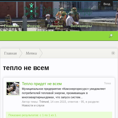
Вход
Главная
Форум
Галерея
Вебкамеры
Главная
Метки
тепло не всем
Тепло придет не всем
Тема
Муниципальное предприятие «Комэнергоресурс» уведомляет
потребителей тепловой энергии, проживающих в
многоквартирныхдомах, что запуск систем...
Автор темы:
Trimvel
,
14 сен 2015
, ответов - 95, в разделе:
Новости и слухи
Показано результатов: с 1 по 1 из 1.