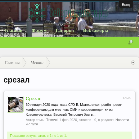
Вход
Главная
Форум
Галерея
Вебкамеры
Главная
Метки
срезал
Срезал
Тема
30 января 2020 года глава СГО В. Матюшенко провёл пресс-
конференцию для местных СМИ и корреспондентки из
Красноуральска. Василий Петрович был в...
Автор темы:
Trimvel
,
1 фев 2020
, ответов - 0, в разделе:
Новости
и слухи
Показано результатов: с 1 по 1 из 1.