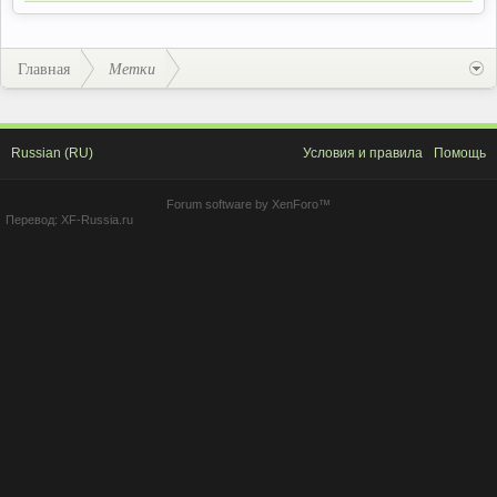
Главная
Метки
Russian (RU)
Условия и правила
Помощь
Forum software by XenForo™
Перевод:
XF-Russia.ru