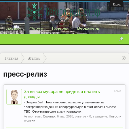
Вход
Главная
Форум
Галерея
Вебкамеры
Главная
Метки
пресс-релиз
За вывоз мусора не придется платить
Тема
дважды
«ЭнергосбыТ Плюс» перенес излишне уплаченные за
электроэнергию деньги североуральцев в счет оплаты вывоза
ТБО. Отсутствие долга за утилизацию...
Автор темы:
Coolmax
,
6 мар 2018
, ответов - 0, в разделе:
Новости
и слухи