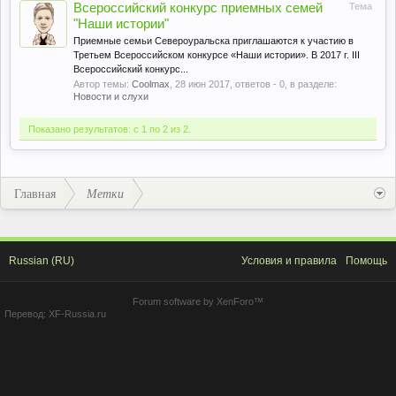
Всероссийский конкурс приемных семей
Тема
"Наши истории"
Приемные семьи Североуральска приглашаются к участию в
Третьем Всероссийском конкурсе «Наши истории». В 2017 г. III
Всероссийский конкурс...
Автор темы:
Coolmax
,
28 июн 2017
, ответов - 0, в разделе:
Новости и слухи
Показано результатов: с 1 по 2 из 2.
Главная
Метки
Russian (RU)
Условия и правила
Помощь
Forum software by XenForo™
Перевод:
XF-Russia.ru