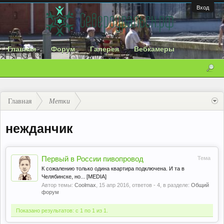
Вход
Главная
Форум
Галерея
Вебкамеры
Главная
Метки
нежданчик
Первый в России пивопровод
Тема
К сожалению только одина квартира подключена. И та в
Челябинске, но... [MEDIA]
Автор темы:
Coolmax
,
15 апр 2016
, ответов - 4, в разделе:
Общий
форум
Показано результатов: с 1 по 1 из 1.