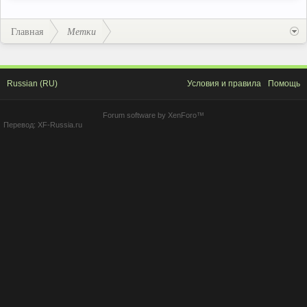
Главная
Метки
Russian (RU)
Условия и правила
Помощь
Forum software by XenForo™
Перевод:
XF-Russia.ru