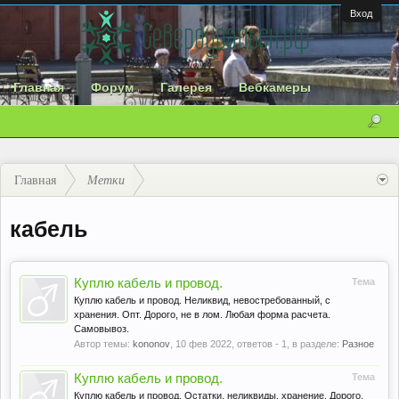
Вход
Главная
Форум
Галерея
Вебкамеры
Главная
Метки
кабель
Куплю кабель и провод.
Тема
Куплю кабель и провод. Неликвид, невостребованный, с
хранения. Опт. Дорого, не в лом. Любая форма расчета.
Самовывоз.
Автор темы:
kononov
,
10 фев 2022
, ответов - 1, в разделе:
Разное
Куплю кабель и провод.
Тема
Куплю кабель и провод. Остатки, неликвиды, хранение. Дорого,