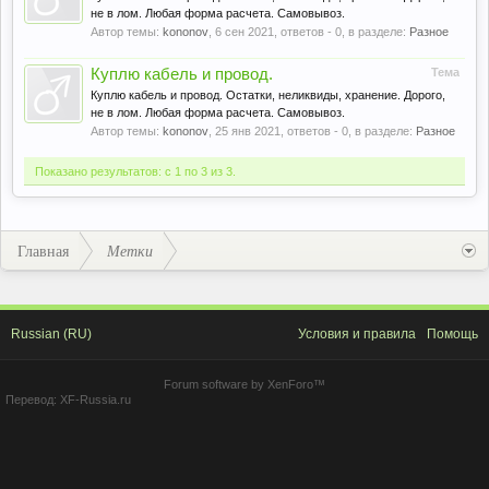
не в лом. Любая форма расчета. Самовывоз.
Автор темы:
kononov
,
6 сен 2021
, ответов - 0, в разделе:
Разное
Куплю кабель и провод.
Тема
Куплю кабель и провод. Остатки, неликвиды, хранение. Дорого,
не в лом. Любая форма расчета. Самовывоз.
Автор темы:
kononov
,
25 янв 2021
, ответов - 0, в разделе:
Разное
Показано результатов: с 1 по 3 из 3.
Главная
Метки
Russian (RU)
Условия и правила
Помощь
Forum software by XenForo™
Перевод:
XF-Russia.ru