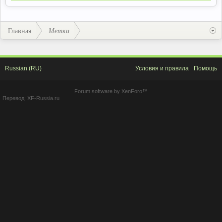
Главная
Метки
Russian (RU)
Условия и правила
Помощь
Forum software by XenForo™
Перевод:
XF-Russia.ru