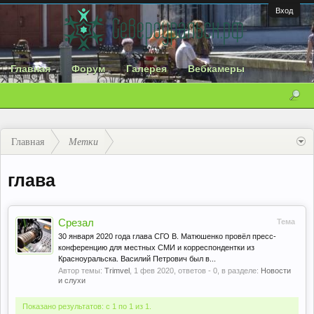
Вход
Главная
Форум
Галерея
Вебкамеры
Главная
Метки
глава
Срезал
Тема
30 января 2020 года глава СГО В. Матюшенко провёл пресс-
конференцию для местных СМИ и корреспондентки из
Красноуральска. Василий Петрович был в...
Автор темы:
Trimvel
,
1 фев 2020
, ответов - 0, в разделе:
Новости
и слухи
Показано результатов: с 1 по 1 из 1.