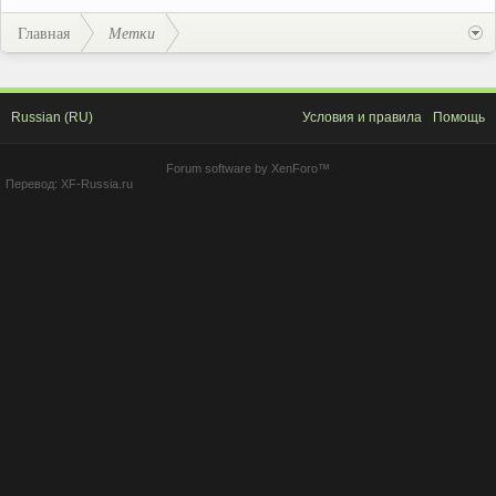
Главная
Метки
Russian (RU)
Условия и правила
Помощь
Forum software by XenForo™
Перевод:
XF-Russia.ru