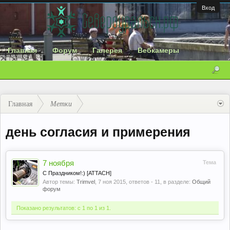
Вход
Главная
Форум
Галерея
Вебкамеры
Главная
Метки
день согласия и примерения
7 ноября
Тема
С Праздником!:) [ATTACH]
Автор темы:
Trimvel
,
7 ноя 2015
, ответов - 11, в разделе:
Общий
форум
Показано результатов: с 1 по 1 из 1.