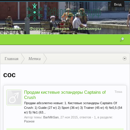
Вход
Главная
Форум
Галерея
Вебкамеры
Главная
Метки
coc
Продам кистевые эспандеры Captains of
Тема
Crush
Продам абсолютно новые: 1. Кистевые эспандеры Captains Of
Crush: 1) Guide (27 кг) 2) Sport (36 кг) 3) Trainer (45 кг) 4) №0,5 (54
кг) 5) №1 (63...
Автор темы:
BarMihSan
,
27 ноя 2015
, ответов - 1, в разделе:
Разное