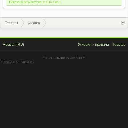
Показано результатов: с 1 по 1 из 1.
Главная
Метки
Russian (RU)
Условия и правила
Помощь
Forum software by XenForo™
Перевод:
XF-Russia.ru