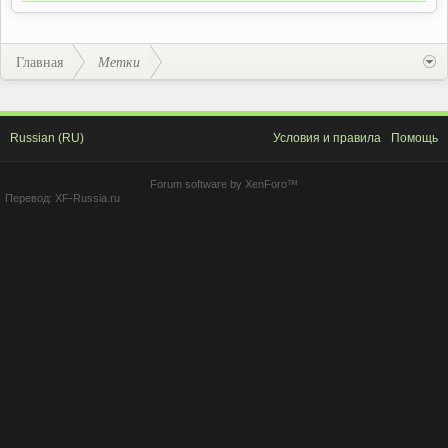
Главная
Метки
Russian (RU)
Условия и правила
Помощь
Forum software by XenForo™
Перевод:
XF-Russia.ru