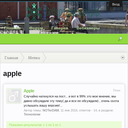
Вход
Главная
Форум
Галерея
Вебкамеры
Главная
Метки
apple
Apple
Тема
Случайно наткнулся на пост... и вот в 99% это мое мнение, мы
давно обсуждали эту тему( да и все ее обсуждали) , очень охота
услышать вашу версию!...
Автор темы:
NOTerDAM
,
11 янв 2016
, ответов - 14, в разделе:
Технологии
Показано результатов: с 1 по 1 из 1.