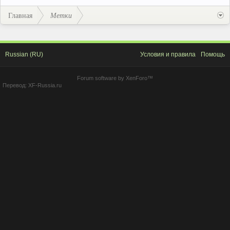
Главная
Метки
Russian (RU)
Условия и правила
Помощь
Forum software by XenForo™
Перевод:
XF-Russia.ru