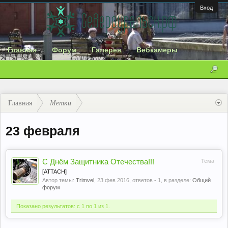
Вход
Главная
Форум
Галерея
Вебкамеры
Главная
Метки
23 февраля
С Днём Защитника Отечества!!!
Тема
[ATTACH]
Автор темы:
Trimvel
,
23 фев 2016
, ответов - 1, в разделе:
Общий
форум
Показано результатов: с 1 по 1 из 1.