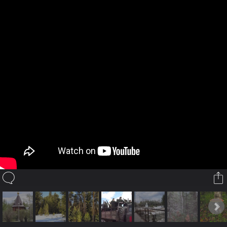
Krot1
6 июл 2015
Trimvel
и
Ingvar
нравится это.
(Чтобы прокомментировать вы должны авторизироваться или
зарегистрироваться)
Теги
2015
Североуральск
9 мая
североуральск
XenGallery by
sonnb
Главная
Галерея
Профиль пользователя