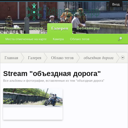
Вход
Главная
Форум
Вебкамеры
Галерея
Места отмеченные на карте
Камера
Облако тегов
...
Главная
Галерея
Облако тегов
объездная дорога
Stream "объездная дорога"
Все альбомы и фотографии, вставленные из тем "объездная дорога"