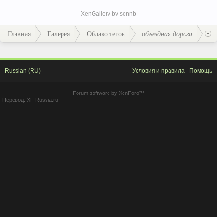
XenGallery by
sonnb
Главная
Галерея
Облако тегов
объездная дорога
Russian (RU)
Условия и правила
Помощь
Forum software by XenForo™
Перевод:
XF-Russia.ru