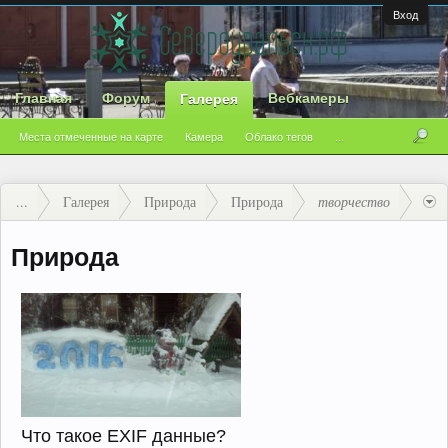
Вход
Главная
Форум
Вебкамеры
Галерея
Места отмеченные на карте
Камера
Облако тегов
...
...
Галерея
Природа
Природа
творчество
Природа
Что такое EXIF данные?