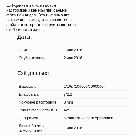
Exif-данные записываются
настройками камеры при съёмке
фото или видео. Эта информация
встроена в камеру и сохраняется в
файле, с которого она считывается и
отображается здесь.
Даты:
Снято
1 янв 2016
Опубликованно
2 янв 2016
Exif данные:
Выдержка
1/10s (100000/1000000)
Диафрагма
ƒ/2.2
Фокусное расстояние
3 mm
Чувствительность ISO
425
Программа
MediaTek Camera Application
Дата и Время с
1 янв 2016
изменениями