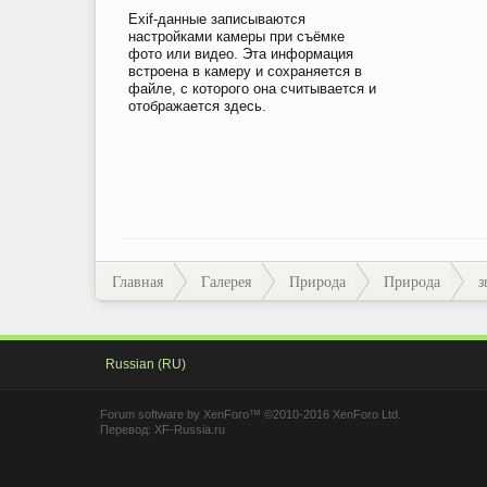
Exif-данные записываются
настройками камеры при съёмке
фото или видео. Эта информация
встроена в камеру и сохраняется в
файле, с которого она считывается и
отображается здесь.
Главная
Галерея
Природа
Природа
з
Russian (RU)
Forum software by XenForo™
©2010-2016 XenForo Ltd.
Перевод:
XF-Russia.ru