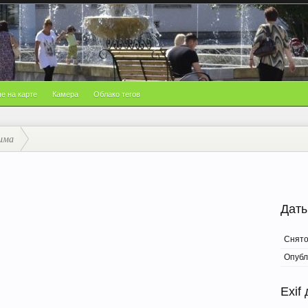
е на карте
Камера
Облако тегов
има
Даты
Снят
Опубл
Exif