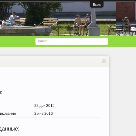
Вход
:
о
22 дек 2015
икованно
2 янв 2016
 данные: