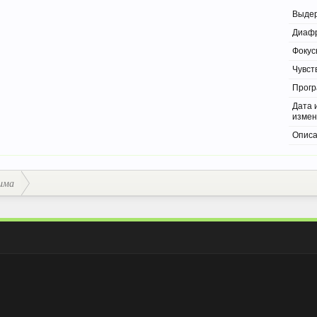
Выде
Диаф
Фокус
Чувст
Прог
Дата 
изме
Опис
има