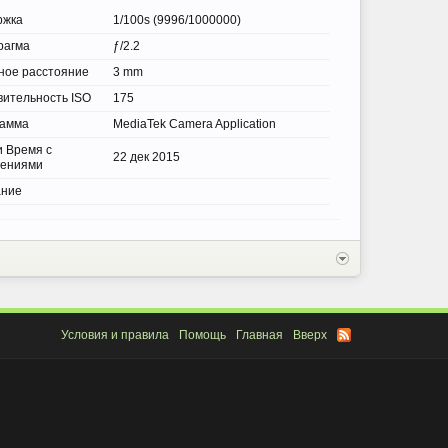
ржка
1/100s (9996/1000000)
рагма
ƒ/2.2
ное расстояние
3 mm
вительность ISO
175
рамма
MediaTek Camera Application
и Время с
22 дек 2015
нениями
ание
Условия и правила
Помощь
Главная
Вверх