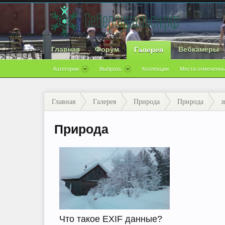
Главная
Форум
Вебкамеры
Галерея
Категории
Выбрать
Коллекции
Места отмеченны
Главная
Галерея
Природа
Природа
з
Природа
Что такое EXIF данные?