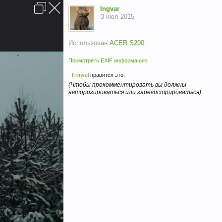
Вход
Ingvar
3 июл 2015
Использован
ACER S200
Посмотреть EXIF информацию
Trimvel
нравится это.
(Чтобы прокомментировать вы должны
Условия и правила
Помощь
Главная
Вверх
авторизироваться или зарегистрироваться)