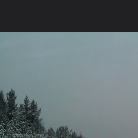
Главная
Галерея
Природа
Природа
дорога
Главная
Форум
Вебкамеры
Галерея
Категории
Выбрать
Коллекции
Места отмеченны
Russian (RU)
Forum software by XenForo™
©2010-2016 XenForo Ltd.
Перевод:
XF-Russia.ru