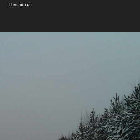
Поделиться
е на карте
Камера
Облако тегов