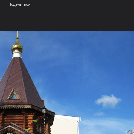
Поделиться
е на карте
Камера
Облако тегов