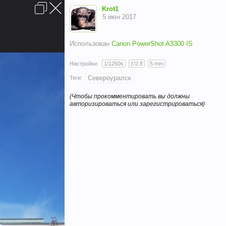
Вход
Krot1
5 июн 2017
Использован
Canon PowerShot A3300 IS
Настройки:
1/1250s
ƒ/2.8
5 mm
Североуралск
Теги:
Условия и правила
Помощь
Главная
Вверх
(Чтобы прокомментировать вы должны
авторизироваться или зарегистрироваться)