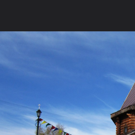
Главная
Галерея
Город и его окрестности
Часовня
Главная
Форум
Вебкамеры
Галерея
Категории
Выбрать
Коллекции
Места отмеченны
Russian (RU)
Forum software by XenForo™
©2010-2016 XenForo Ltd.
Перевод:
XF-Russia.ru