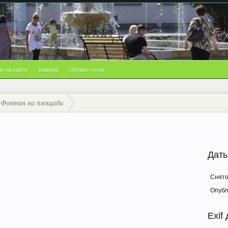
е на карте
Камера
Облако тегов
Фонтан на площади
Даты
Снят
Опубл
Exif