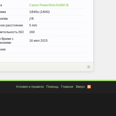
ра
Canon PowerShot A3300 IS
ржка
1/640s (1/640)
рагма
ƒ/8
ное расстояние
5 mm
вительность ISO
160
и Время с
16 июл 2015
нениями
ание
Условия и правила
Помощь
Главная
Вверх