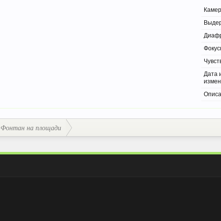
Каме
Выде
Диаф
Фокус
Чувст
Дата 
изме
Опис
Фонтан на площади