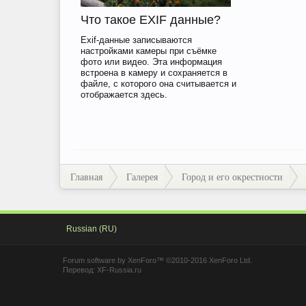
Что такое EXIF данные?
Exif-данные записываются
настройками камеры при съёмке
фото или видео. Эта информация
встроена в камеру и сохраняется в
файле, с которого она считывается и
отображается здесь.
Главная
Галерея
Город и его окрестности
Russian (RU)
Forum software by XenForo™
©2010-2016 XenForo Ltd.
Перевод:
XF-Russia.ru