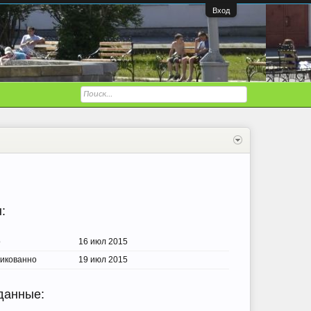
Вход
:
о
16 июл 2015
икованно
19 июл 2015
 данные: