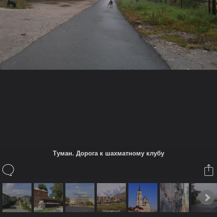
Также в этом Альбоме
Coolmax
Использован
LG-D856
8 сен 2015
Krot1
и
Trimvel
нравится это.
Krot1
Класс.Это как от 6 магазина идти.
Туман. Дорога к шахматному клубу
13 окт 2015
(Чтобы прокомментировать вы должны авторизироваться или
зарегистрироваться)
Дополнительная информация