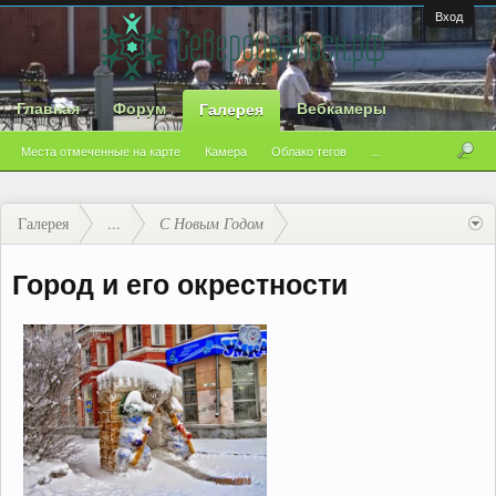
Вход
Главная
Форум
Вебкамеры
Галерея
Места отмеченные на карте
Камера
Облако тегов
...
Галерея
...
С Новым Годом
Город и его окрестности