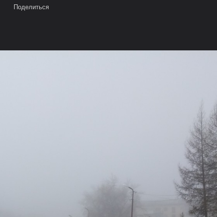
Поделиться
е на карте
Камера
Облако тегов