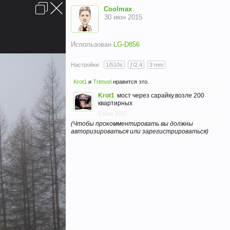
Вход
Coolmax
30 июн 2015
Использован
LG-D856
Настройки:
1/510s
ƒ/2.4
3 mm
Krot1
и
Trimvel
нравится это.
Условия и правила
Помощь
Главная
Вверх
Krot1
мост через сарайку.возле 200
квартирных
5 июл 2015
(Чтобы прокомментировать вы должны
авторизироваться или зарегистрироваться)