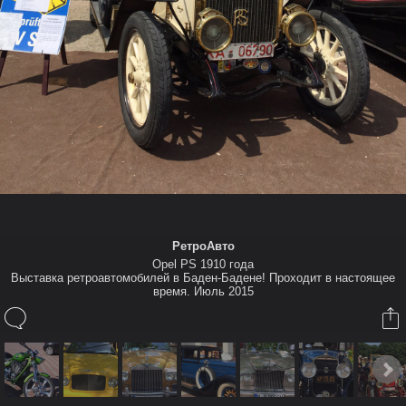
Также в этом Альбоме
Назар
РетроАвто
Opel PS 1910 года
Opel PS 1910 года
Выставка ретроавтомобилей в Баден-Бадене! Проходит в
Выставка ретроавтомобилей в Баден-Бадене! Проходит в настоящее
настоящее время. Июль 2015
время. Июль 2015
12 июл 2015
Назар
Фото-эксклюзив! Только на сайте Североуральск.RU.
12 июл 2015
(Чтобы прокомментировать вы должны авторизироваться или
зарегистрироваться)