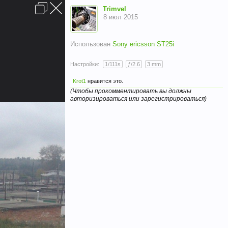
Вход
Trimvel
8 июл 2015
Использован
Sony ericsson ST25i
Настройки:
1/111s
ƒ/2.6
3 mm
Krot1
нравится это.
(Чтобы прокомментировать вы должны
Условия и правила
Помощь
Главная
Вверх
авторизироваться или зарегистрироваться)