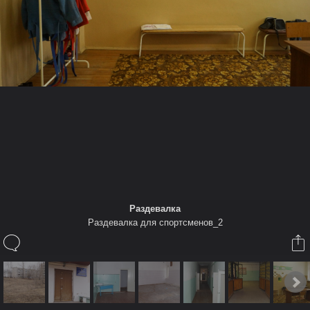
Также в этом Альбоме
Беликов Александр
Раздевалка для спортсменов_2
Использован
Sony SLT-A65
Раздевалка
Раздевалка для спортсменов_2
16 окт 2015
(Чтобы прокомментировать вы должны авторизироваться или зарегист
Дополнительная информация
Настройки:
1/60s
ƒ/5.6
18 mm