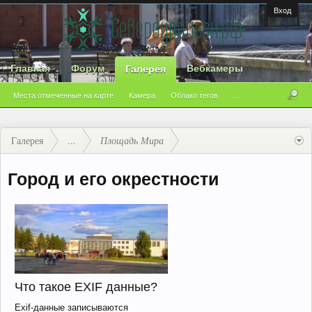
Вход
Главная
Форум
Вебкамеры
Галерея
Места отмеченные на карте
Камера
Облако тегов
...
Галерея
...
Площадь Мира
Город и его окрестности
Что такое EXIF данные?
Exif-данные записываются