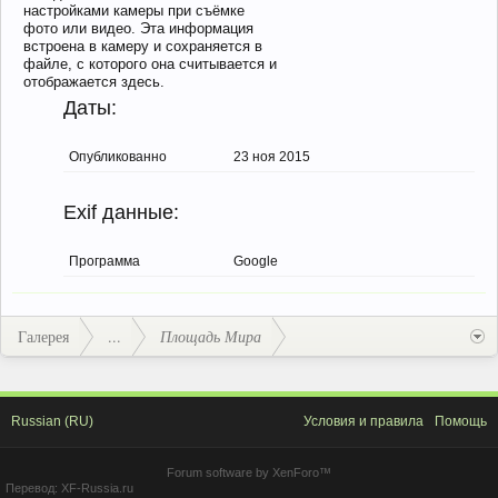
настройками камеры при съёмке
фото или видео. Эта информация
встроена в камеру и сохраняется в
файле, с которого она считывается и
отображается здесь.
Даты:
Опубликованно
23 ноя 2015
Exif данные:
Программа
Google
Галерея
...
Площадь Мира
Russian (RU)
Условия и правила
Помощь
Forum software by XenForo™
Перевод:
XF-Russia.ru