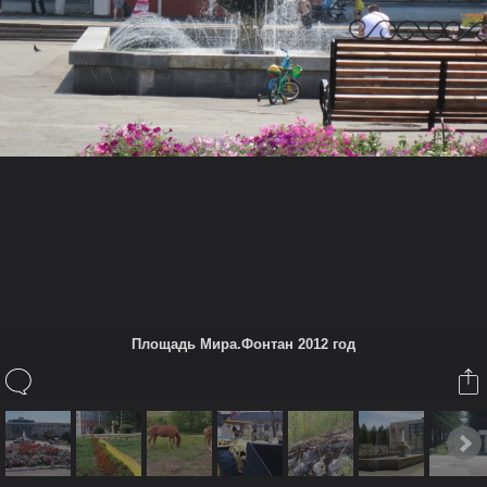
Также в этом Альбоме
Krot1
Использован
Canon PowerShot A3300 IS
13 июл 2015
Trimvel
нравится это.
(Чтобы прокомментировать вы должны авторизироваться или
зарегистрироваться)
Площадь Мира.Фонтан 2012 год
Дополнительная информация
Настройки:
1/250s
ƒ/5.9
25 mm
Теги
Североуральск