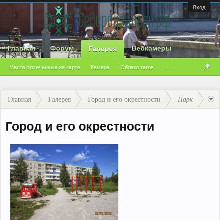
Вход
Главная
Форум
Вебкамеры
Галерея
Места отмеченные на карте
Камера
Облако тегов
...
Главная
Галерея
Город и его окрестности
Парк
Город и его окрестности