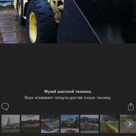
Также в этом Альбоме
Каспер
Внук осваивает погрузо-достав очную технику.
12 июл 2015
Trimvel
нравится это.
(Чтобы прокомментировать вы должны авторизироваться или
зарегистрироваться)
Музей шахтной техники.
Внук осваивает погрузо-достав очную технику.
Дополнительная информация
Посмотреть EXIF информацию
XenGallery by
sonnb