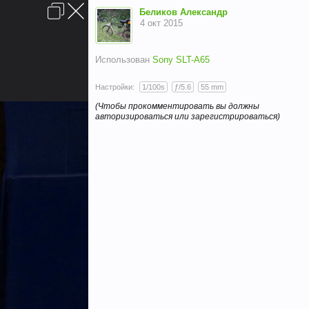
Вход
Беликов Александр
4 окт 2015
Использован
Sony SLT-A65
Настройки:
1/100s
ƒ/5.6
55 mm
(Чтобы прокомментировать вы должны
авторизироваться или зарегистрироваться)
Условия и правила
Помощь
Главная
Вверх