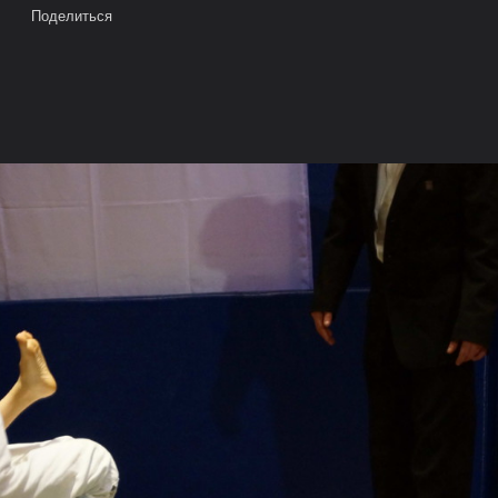
Поделиться
я_ДК Горняк_3 октября 2015г.
е на карте
Камера
Облако тегов