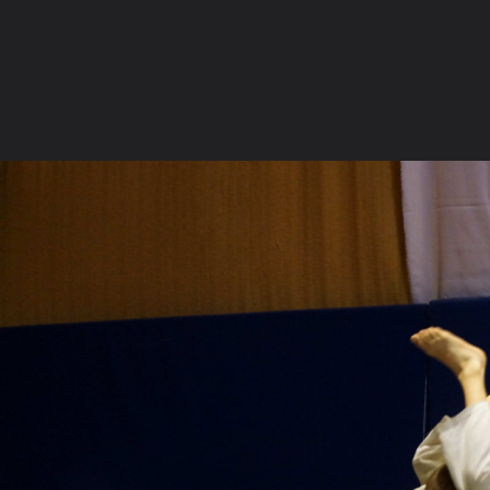
Главная
Галерея
Осенний командный турнир по дзюдо - Каль
Момент
Главная
Форум
Вебкамеры
Галерея
Категории
Выбрать
Коллекции
Места отмеченны
Russian (RU)
Forum software by XenForo™
©2010-2016 XenForo Ltd.
Перевод:
XF-Russia.ru