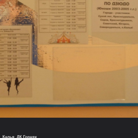
Калья_ДК Горняк