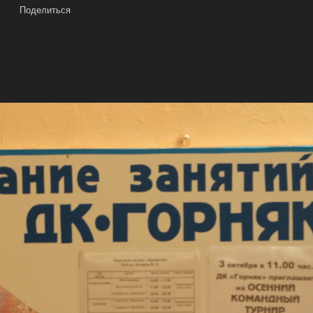
Поделиться
я_ДК Горняк_3 октября 2015г.
е на карте
Камера
Облако тегов