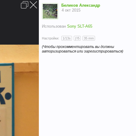
Вход
Беликов Александр
4 окт 2015
Использован
Sony SLT-A65
Настройки:
1/13s
ƒ/5
35 mm
(Чтобы прокомментировать вы должны
авторизироваться или зарегистрироваться)
Условия и правила
Помощь
Главная
Вверх