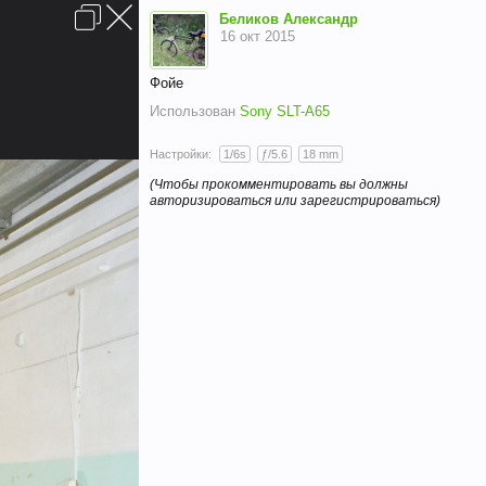
Вход
Беликов Александр
16 окт 2015
Фойе
Использован
Sony SLT-A65
Настройки:
1/6s
ƒ/5.6
18 mm
(Чтобы прокомментировать вы должны
Условия и правила
Помощь
Главная
Вверх
авторизироваться или зарегистрироваться)