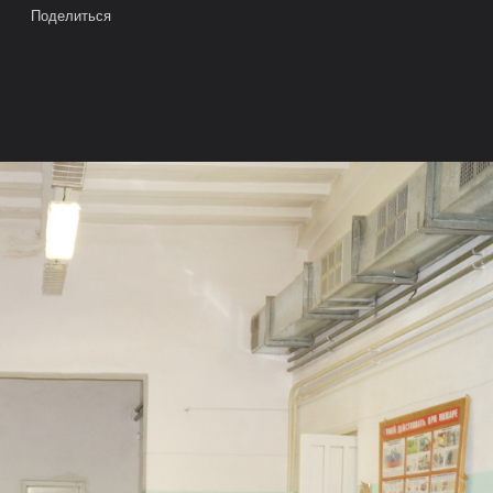
Поделиться
е здание Североуральского политехникума,учебный корпус N 3
е на карте
Камера
Облако тегов