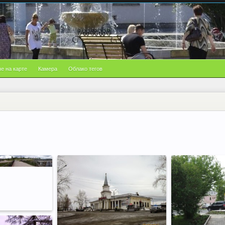
е на карте
Камера
Облако тегов