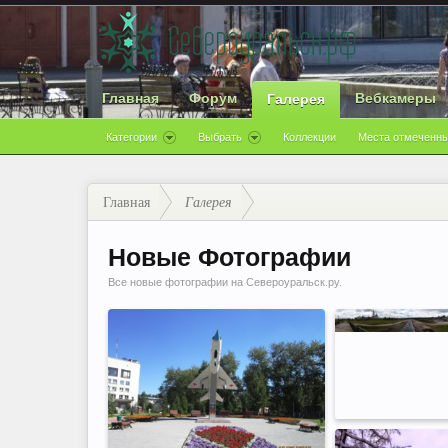
Главная
Форум
Вебкамеры
Галерея
Категории
Выбрать
Коллекции
Места отмеченны
Главная
Галерея
Новые Фотографии
Все новые фотографии на Североуральск.ру.