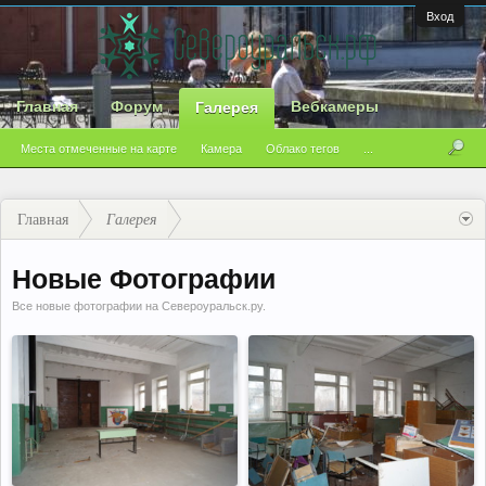
Вход
Главная
Форум
Вебкамеры
Галерея
Места отмеченные на карте
Камера
Облако тегов
...
Главная
Галерея
Новые Фотографии
Все новые фотографии на Североуральск.ру.