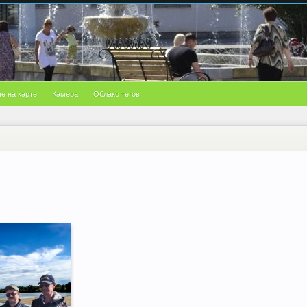
е на карте
Камера
Облако тегов