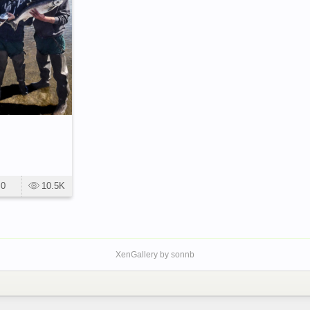
0
10.5K
XenGallery by
sonnb