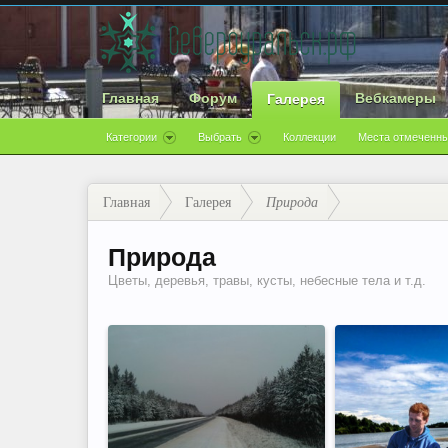
Главная
Форум
Вебкамеры
Галерея
Категории
Выбрать
Коллекции
Места отмеченны
Главная
Галерея
Природа
Природа
Цветы, деревья, травы, кусты, небесные тела и т.д.