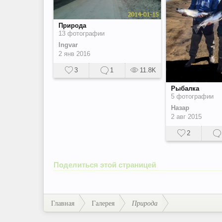
Природа
13 фотографии
Ingvar
2 янв 2016
3
1
11.8K
Рыбалка
5 фотографии
Назар
2 авг 2015
2
Поделиться этой страницей
Главная
Галерея
Природа