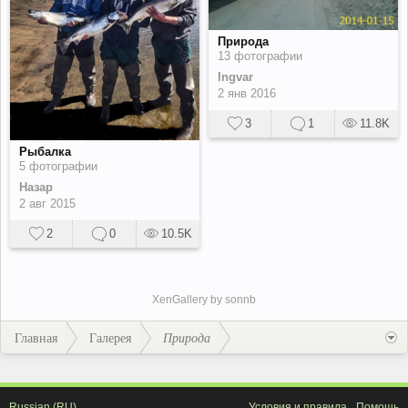
Природа
13 фотографии
Ingvar
2 янв 2016
3
1
11.8K
Рыбалка
5 фотографии
Назар
2 авг 2015
2
0
10.5K
XenGallery by
sonnb
Главная
Галерея
Природа
Russian (RU)
Условия и правила
Помощь