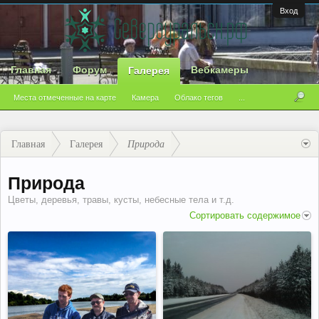
Вход
Главная
Форум
Вебкамеры
Галерея
Места отмеченные на карте
Камера
Облако тегов
...
Главная
Галерея
Природа
Природа
Цветы, деревья, травы, кусты, небесные тела и т.д.
Сортировать содержимое