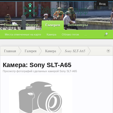
Вход
Главная
Форум
Вебкамеры
Галерея
Места отмеченные на карте
Камера
Облако тегов
...
Главная
Галерея
Камера
Sony SLT-A65
Камера: Sony SLT-A65
Просмотр фотографий сделанных камерой Sony SLT-A65