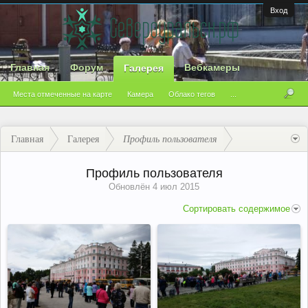
Вход
Главная
Форум
Вебкамеры
Галерея
Места отмеченные на карте
Камера
Облако тегов
...
Главная
Галерея
Профиль пользователя
Профиль пользователя
Обновлён
4 июл 2015
Сортировать содержимое