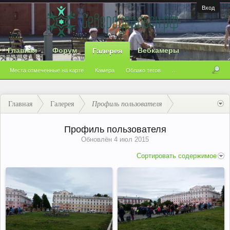
Вход
Главная
Форум
Вебкамеры
Галерея
Места отмеченные на карте
Камера
Облако тегов
...
Главная
Галерея
Профиль пользователя
Профиль пользователя
Обновлён
4 июл 2015
Сортировать содержимое