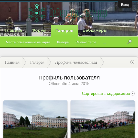
Вход
Главная
Форум
Вебкамеры
Галерея
Места отмеченные на карте
Камера
Облако тегов
...
Главная
Галерея
Профиль пользователя
Профиль пользователя
Обновлён
4 июл 2015
Сортировать содержимое