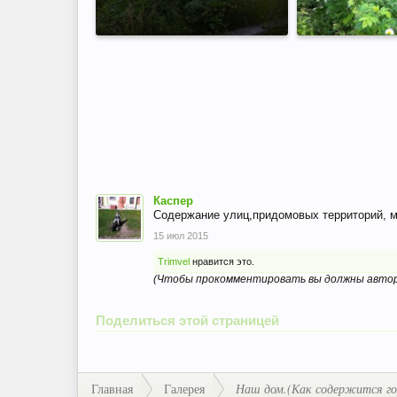
Каспер
Содержание улиц,придомовых территорий, м
15 июл 2015
Trimvel
нравится это.
(Чтобы прокомментировать вы должны автор
Поделиться этой страницей
Главная
Галерея
Наш дом.(Как содержится горо