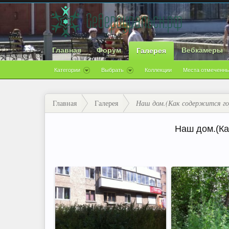
Главная
Форум
Вебкамеры
Галерея
Категории
Выбрать
Коллекции
Места отмеченны
Главная
Галерея
Наш дом.(Как содержится горо
Наш дом.(Как