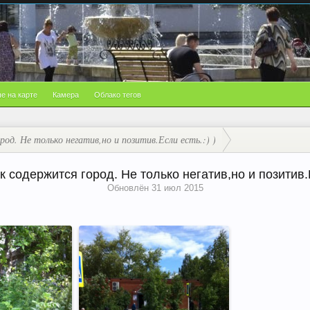
е на карте
Камера
Облако тегов
д. Не только негатив,но и позитив.Если есть.:) )
 содержится город. Не только негатив,но и позитив.Е
Обновлён
31 июл 2015